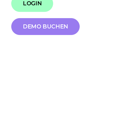
LOGIN
DEMO BUCHEN
Kommunikationskongress 2026: Die
Zukünfte der
Kommunikationsbranche
Scompler ist auf dem Kommunikationskongress
vertreten! Wir sind vor Ort, um uns mit euch über
strategische Kommunikation und Content-
Marketing auszutauschen. An unserem Stand
könnt ihr Scompler live erleben, neue Features
entdecken und mit unserem Team ins Gespräch
kommen. Wir freuen uns auf den persönlichen