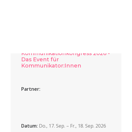
Austausch und spannende Impulse rund um
integrierte Kommunikationsarbeit. Alle aktuellen
Infos und unsere Eindrücke von 2025 findet ihr
hier!
Kommunikationkongress 2026
-
Das Event für
Kommunikator:Innen
Partner:
Datum:
Do., 17. Sep. – Fr., 18. Sep. 2026