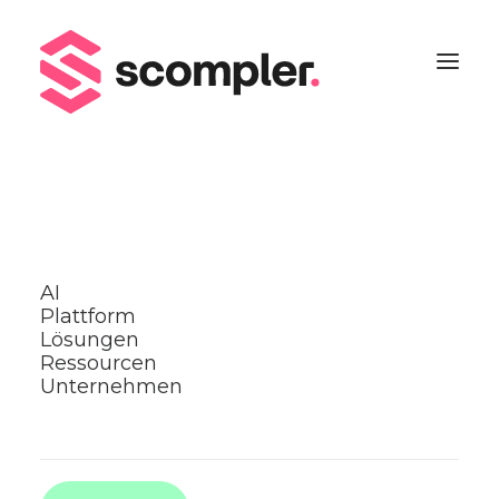
17. und 18. September, Berlin
Kommunikationskongress
2026: Purpose-Driven
AI
Plattform
Newsroom bei Greenpeace
Lösungen
Ressourcen
Unternehmen
Zu den Tickets