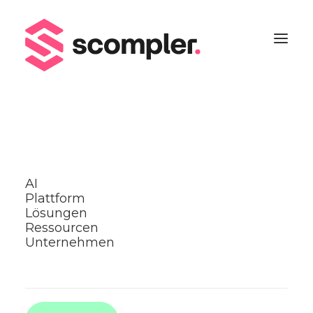
Open Source Software
AI
Plattform
Lösungen
Ressourcen
Unternehmen
The Scompler product uses Open
Source Software (OSS). Insofar as
the applicable license terms specify
an obligation to publish the