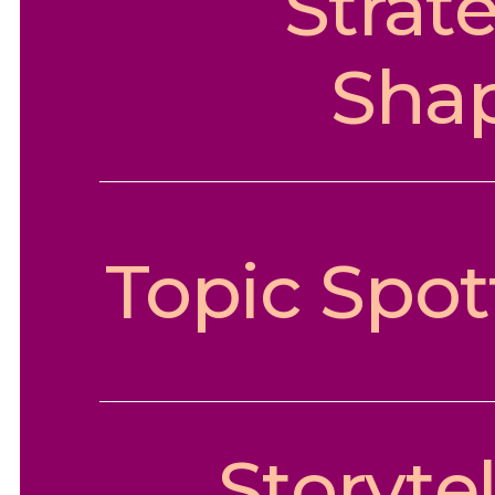
Strat
Sha
Topic Spot
Storytel