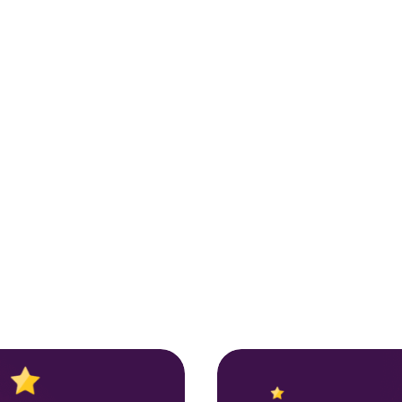
Scompler AI
Denkt wie ein Stratege.
Gestaltet wie ein Profi.
Unterstützt wie ein
Kollege.
Scompler AI