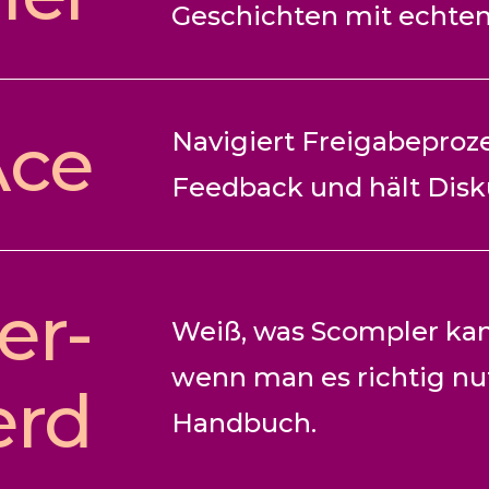
Geschichten mit echte
Ace
Navigiert Freigabeprozes
Feedback und hält Dis
er-
Weiß, was Scompler kan
wenn man es richtig nu
erd
Handbuch.