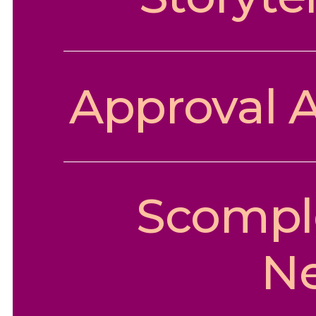
Approval 
Scompl
N