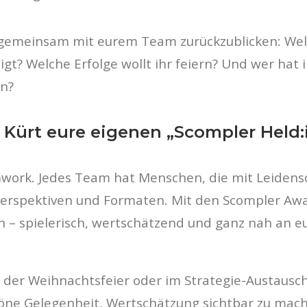
n, gemeinsam mit eurem Team zurückzublicken: 
gt? Welche Erfolge wollt ihr feiern? Und wer hat
en?
 Kürt eure eigenen „Scompler Held
ork. Jedes Team hat Menschen, die mit Leidensch
rspektiven und Formaten. Mit den Scompler Awar
 – spielerisch, wertschätzend und ganz nah an eu
der Weihnachtsfeier oder im Strategie-Austausc
höne Gelegenheit, Wertschätzung sichtbar zu mac