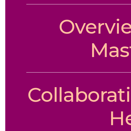
Overvi
Mas
Collaborat
H