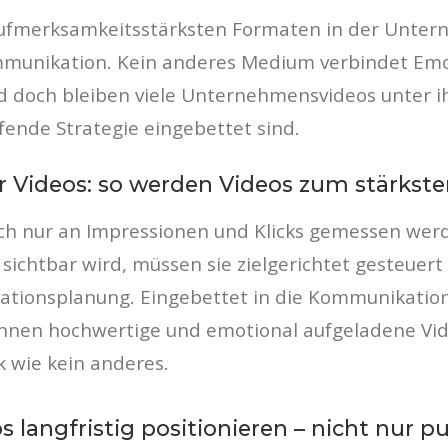
aufmerksamkeitsstärksten Formaten in der Unt
munikation. Kein anderes Medium verbindet Emo
nd doch bleiben viele Unternehmensvideos unter i
ifende Strategie eingebettet sind.
 Videos: so werden Videos zum stärkste
ach nur an Impressionen und Klicks gemessen wer
sichtbar wird, müssen sie zielgerichtet gesteuert 
ationsplanung. Eingebettet in die Kommunikatio
nen hochwertige und emotional aufgeladene Vide
k wie kein anderes.
 langfristig positionieren – nicht nur p