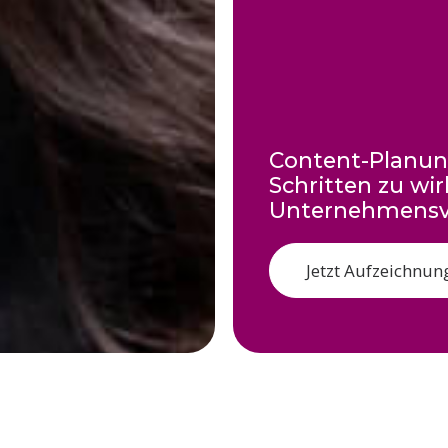
Content-Planung
Schritten zu w
Unternehmensv
Jetzt Aufzeichnun