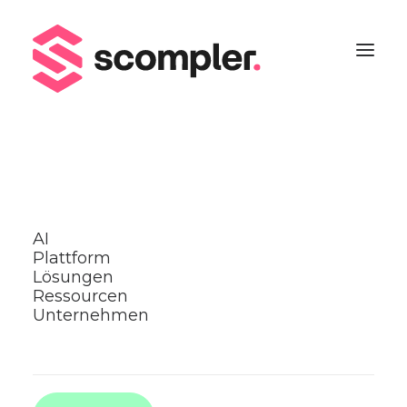
Blogparade: Themenplan,
Redaktionsplan,
AI
Produktionsplan. Wann
Plattform
Lösungen
braucht man was wofür
Ressourcen
beim strategischen
Unternehmen
Content Marketing?