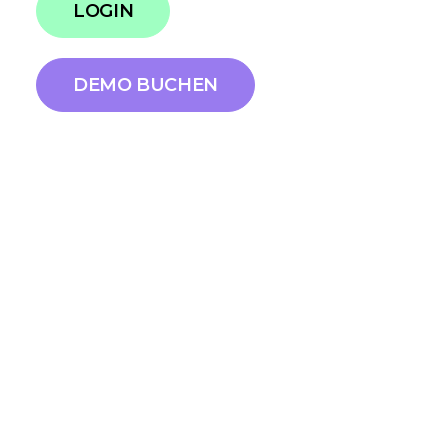
LOGIN
DEMO BUCHEN
Ich möchte heute in diesem Aufruf zur
Blogparade ein ziemlich fortgeschrittenes
Thema aufgreifen: Nämlich die Frage, ob
sich im Rahmen von strategischem
Content Marketing oder (Corporate)
Blogging ein so genannter „Themenplan“
empfiehlt. Ich halte das Thema für sehr
spannend, weil es eine ganze Menge
Fragen berührt, sowohl zur Strategie als
auch zur Umsetzung.
Im Grunde betrifft
das unter anderem einen wichtigen Kern