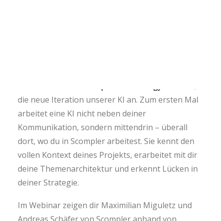
Praxis scheitern Kommunikationsteams oft an der
sauberen Definition ihrer Strategie, pflegen sie
nur halbherzig oder erstellen sie losgelöst von
dem Ort, an dem ihre Kommunikation tatsächlich
stattfindet.
Genau hier setzt
Scompler AI Strategy Partner
,
die neue Iteration unserer KI an. Zum ersten Mal
arbeitet eine KI nicht neben deiner
Kommunikation, sondern mittendrin – überall
dort, wo du in Scompler arbeitest. Sie kennt den
vollen Kontext deines Projekts, erarbeitet mit dir
deine Themenarchitektur und erkennt Lücken in
deiner Strategie.
Im Webinar zeigen dir Maximilian Miguletz und
Andreas Schäfer von Scompler anhand von