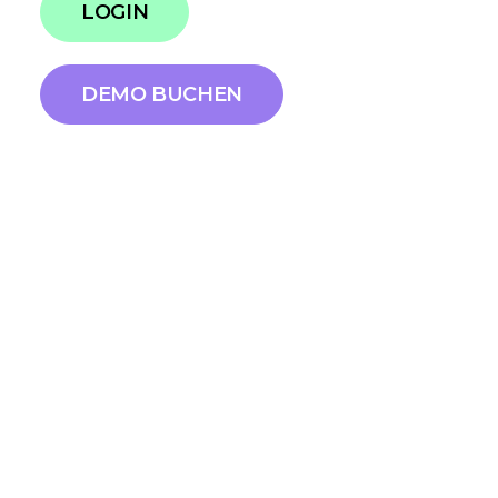
LOGIN
DEMO BUCHEN
Dein Strategy Partner - überall,
wo du arbeitest
WEBINAR AM 14. JULI, 10 UHR
KI hat das Erstellen von Inhalten längst
verinnerlicht. Was sie bisher nicht gelöst hat: die
strategische Ebene darüber.
Themenarchitektur,
Personas, Content-Modelle – die Fundamente
jeder strategischen Kommunikation.
Doch in der