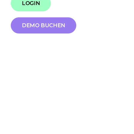
LOGIN
DEMO BUCHEN
EACD Summit:
Treffpunkt für
führende Corporate
Communicators in Europa
Scompler ist auch in diesem Jahr wieder
beim
EACD Summit
vertreten. Der
europäische Gipfel für Corporate
Communications bringt führende
Kommunikationsverantwortliche
zusammen, um strategische Fragen zu