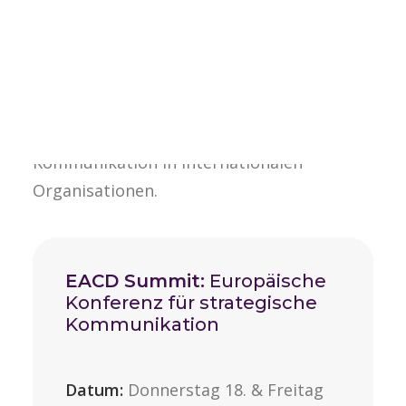
Reputationsmanagement, digitaler
Transformation und organisationaler
Kommunikation zu diskutieren. Im Fokus
stehen aktuelle Herausforderungen und
Best Practices für wirksame
Kommunikation in internationalen
Organisationen.
EACD Summit:
Europäische
Konferenz für strategische
Kommunikation
Datum:
Donnerstag 18. & Freitag