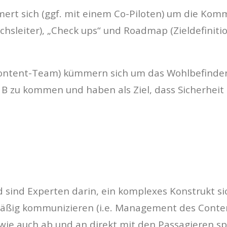
mmert sich (ggf. mit einem Co-Piloten) um die Kom
ichsleiter), „Check ups“ und Roadmap (Zieldefinit
 Content-Team) kümmern sich um das Wohlbefinde
 B zu kommen und haben als Ziel, dass Sicherheit 
nd sind Experten darin, ein komplexes Konstrukt si
äßig kommunizieren (i.e. Management des Conten
 wie auch ab und an direkt mit den Passagieren s