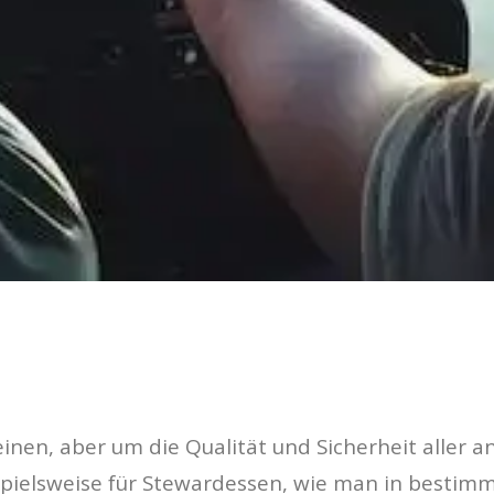
inen, aber um die Qualität und Sicherheit aller a
ispielsweise für Stewardessen, wie man in bestim